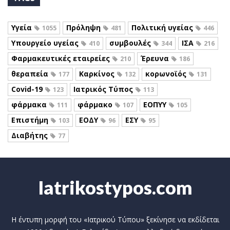
Υγεία
Πρόληψη
Πολιτική υγείας
1055
481
446
Υπουργείο υγείας
συμβουλές
ΙΣΑ
410
344
216
Φαρμακευτικές εταιρείες
Έρευνα
210
186
θεραπεία
Καρκίνος
κορωνοϊός
177
132
131
Covid-19
Ιατρικός Τύπος
123
113
φάρμακα
φάρμακο
ΕΟΠΥΥ
111
107
105
Επιστήμη
ΕΟΔΥ
ΕΣΥ
103
96
95
Διαβήτης
77
Iatrikostypos.com
Η έντυπη μορφή του «Ιατρικού Τύπου» ξεκίνησε να εκδίδεται