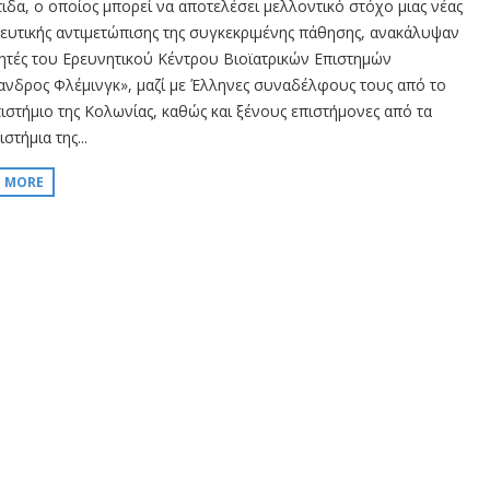
τιδα, ο οποίος μπορεί να αποτελέσει μελλοντικό στόχο μιας νέας
ευτικής αντιμετώπισης της συγκεκριμένης πάθησης, ανακάλυψαν
ητές του Ερευνητικού Κέντρου Βιοϊατρικών Επιστημών
ανδρος Φλέμινγκ», μαζί με Έλληνες συναδέλφους τους από το
ιστήμιο της Κολωνίας, καθώς και ξένους επιστήμονες από τα
στήμια της...
D MORE