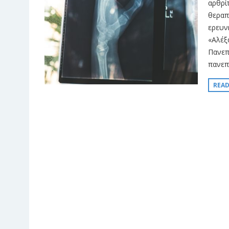
αρθρί
θεραπ
ερευν
«Αλέξ
Πανεπ
πανεπι
REA