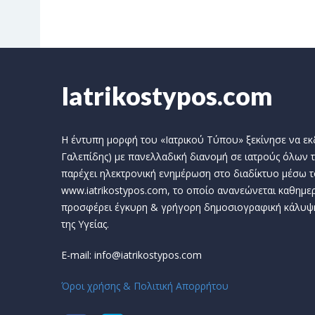
Iatrikostypos.com
Η έντυπη μορφή του «Ιατρικού Τύπου» ξεκίνησε να εκδί
Γαλεπίδης) με πανελλαδική διανομή σε ιατρούς όλων τ
παρέχει ηλεκτρονική ενημέρωση στο διαδίκτυο μέσω τ
www.iatrikostypos.com, το οποίο ανανεώνεται καθημερ
προσφέρει έγκυρη & γρήγορη δημοσιογραφική κάλυψ
της Υγείας.
E-mail: info@iatrikostypos.com
Όροι χρήσης & Πολιτική Απορρήτου