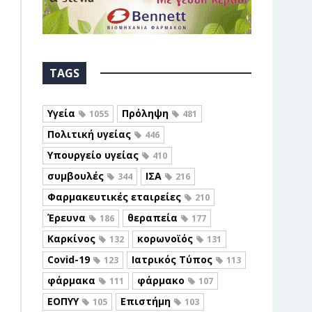
TAGS
Υγεία
Πρόληψη
1055
481
Πολιτική υγείας
446
Υπουργείο υγείας
410
συμβουλές
ΙΣΑ
344
216
Φαρμακευτικές εταιρείες
210
Έρευνα
θεραπεία
186
177
Καρκίνος
κορωνοϊός
132
131
Covid-19
Ιατρικός Τύπος
123
113
φάρμακα
φάρμακο
111
107
ΕΟΠΥΥ
Επιστήμη
105
103