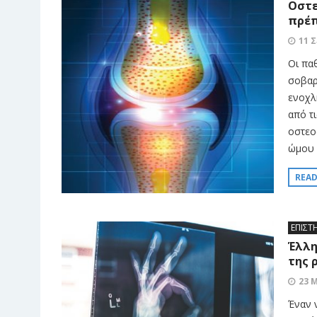
Οστε
πρέπ
11 
Οι πα
σοβαρ
ενοχλ
από τ
οστεο
ώμου Σ
REA
ΕΠΙΣΤ
Έλλη
της 
23 
Έναν 