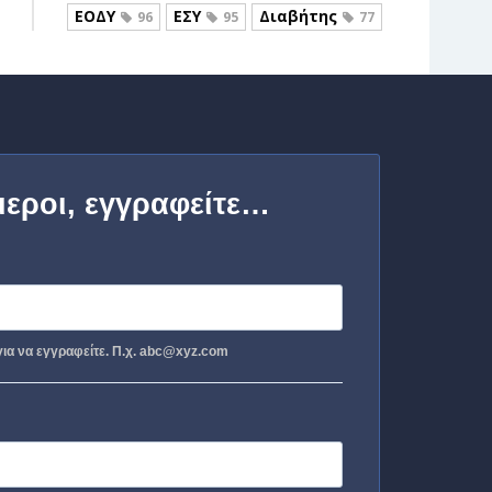
ΕΟΔΥ
ΕΣΥ
Διαβήτης
96
95
77
μεροι, εγγραφείτε…
ια να εγγραφείτε. Π.χ. abc@xyz.com