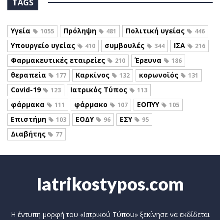
TAGS
Υγεία
Πρόληψη
Πολιτική υγείας
1055
481
446
Υπουργείο υγείας
συμβουλές
ΙΣΑ
410
344
216
Φαρμακευτικές εταιρείες
Έρευνα
210
186
θεραπεία
Καρκίνος
κορωνοϊός
177
132
131
Covid-19
Ιατρικός Τύπος
123
113
φάρμακα
φάρμακο
ΕΟΠΥΥ
111
107
105
Επιστήμη
ΕΟΔΥ
ΕΣΥ
103
96
95
Διαβήτης
77
Iatrikostypos.com
Η έντυπη μορφή του «Ιατρικού Τύπου» ξεκίνησε να εκδίδεται