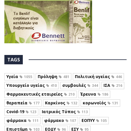
TAGS
Υγεία
Πρόληψη
Πολιτική υγείας
1055
481
446
Υπουργείο υγείας
συμβουλές
ΙΣΑ
410
344
216
Φαρμακευτικές εταιρείες
Έρευνα
210
186
θεραπεία
Καρκίνος
κορωνοϊός
177
132
131
Covid-19
Ιατρικός Τύπος
123
113
φάρμακα
φάρμακο
ΕΟΠΥΥ
111
107
105
Επιστήμη
ΕΟΔΥ
ΕΣΥ
103
96
95