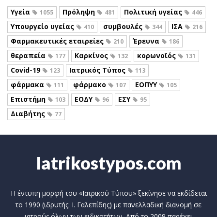
Υγεία
Πρόληψη
Πολιτική υγείας
1055
481
446
Υπουργείο υγείας
συμβουλές
ΙΣΑ
410
344
216
Φαρμακευτικές εταιρείες
Έρευνα
210
186
θεραπεία
Καρκίνος
κορωνοϊός
177
132
131
Covid-19
Ιατρικός Τύπος
123
113
φάρμακα
φάρμακο
ΕΟΠΥΥ
111
107
105
Επιστήμη
ΕΟΔΥ
ΕΣΥ
103
96
95
Διαβήτης
77
Iatrikostypos.com
Η έντυπη μορφή του «Ιατρικού Τύπου» ξεκίνησε να εκδίδεται
το 1990 (ιδρυτής: Ι. Γαλεπίδης) με πανελλαδική διανομή σε
ιατρούς όλων των ειδικοτήτων. Από το 2009 παρέχει