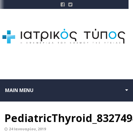
MAIN MENU
PediatricThyroid_83274
24 Ιανουαρίου, 2019