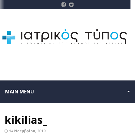
MAIN MENU
kikilias_
14 Νοεμβρίου, 2019