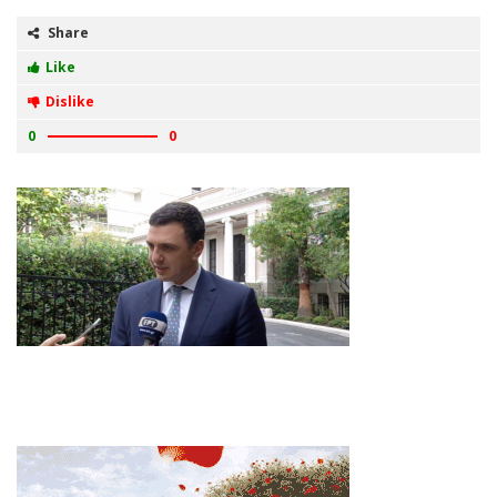
Share
Like
Dislike
0
0