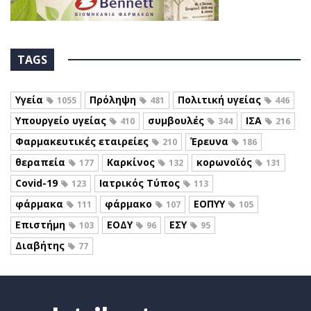
TAGS
Υγεία
Πρόληψη
Πολιτική υγείας
1055
481
446
Υπουργείο υγείας
συμβουλές
ΙΣΑ
410
344
216
Φαρμακευτικές εταιρείες
Έρευνα
210
186
θεραπεία
Καρκίνος
κορωνοϊός
177
132
131
Covid-19
Ιατρικός Τύπος
123
113
φάρμακα
φάρμακο
ΕΟΠΥΥ
111
107
105
Επιστήμη
ΕΟΔΥ
ΕΣΥ
103
96
95
Διαβήτης
77