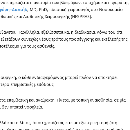
ς να επηρεάζεται η ανατομία των βλεφάρων, το σχήμα και η φορά της
φέρη–Δανιήλ
, MD, PhD, πλαστική χειρουργός στο Νοσοκομείο
ρθωτικής και Αισθητικής Χειρουργικής (HESPRAS).
ξάνεται. Παράλληλα, εξελίσσεται και η διαδικασία. Λόγω του ότι
ί εξετάζουν συνεχώς νέους τρόπους προσέγγισης και εκτέλεσής της,
οτέλεσμα για τους ασθενείς.
ρουργική, ο κάθε ενδιαφερόμενος μπορεί πλέον να αποκτήσει
ότερο επεμβατικές μεθόδους.
τα επεμβατική και αναίμακτη. Γίνεται με τοπική αναισθησία, σε μία
 δεν απαιτεί νοσηλεία.
λά και το λίπος, όπου χρειάζεται, είτε με εξωτερική τομή (στη
τσι ώστε να μην είναι εύκολα εμφανής) ή με εσωτερική τομή από