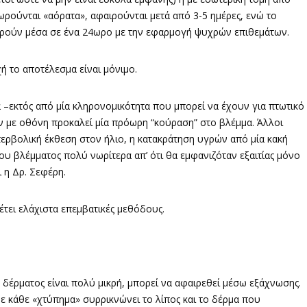
ωρούνται «αόρατα», αφαιρούνται μετά από 3-5 ημέρες, ενώ το
ωρούν μέσα σε ένα 24ωρο με την εφαρμογή ψυχρών επιθεμάτων.
ή το αποτέλεσμα είναι μόνιμο.
α –εκτός από μία κληρονομικότητα που μπορεί να έχουν για πτωτικό
 με οθόνη προκαλεί μία πρόωρη “κούραση” στο βλέμμα. Άλλοι
περβολική έκθεση στον ήλιο, η κατακράτηση υγρών από μία κακή
 βλέμματος πολύ νωρίτερα απ’ ότι θα εμφανιζόταν εξαιτίας μόνο
 η Δρ. Σεφέρη.
θέτει ελάχιστα επεμβατικές μεθόδους.
υ δέρματος είναι πολύ μικρή, μπορεί να αφαιρεθεί μέσω εξάχνωσης.
με κάθε «χτύπημα» συρρικνώνει το λίπος και το δέρμα που