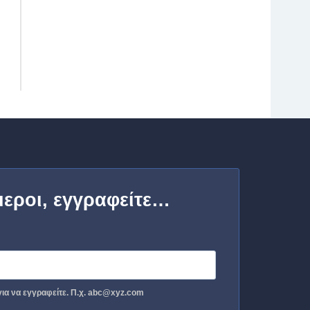
μεροι, εγγραφείτε…
ια να εγγραφείτε. Π.χ. abc@xyz.com