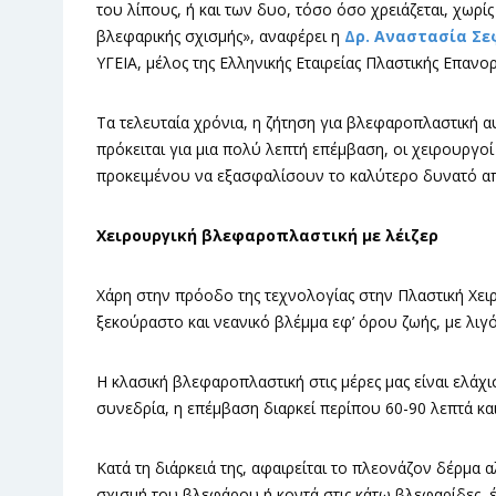
του λίπους, ή και των δυο, τόσο όσο χρειάζεται, χωρί
βλεφαρικής σχισμής», αναφέρει η
Δρ. Αναστασία Σε
ΥΓΕΙΑ, μέλος της Ελληνικής Εταιρείας Πλαστικής Επανο
Τα τελευταία χρόνια, η ζήτηση για βλεφαροπλαστική αυ
πρόκειται για μια πολύ λεπτή επέμβαση, οι χειρουργο
προκειμένου να εξασφαλίσουν το καλύτερο δυνατό απ
Χειρουργική βλεφαροπλαστική με λέιζερ
Χάρη στην πρόοδο της τεχνολογίας στην Πλαστική Χει
ξεκούραστο και νεανικό βλέμμα εφ’ όρου ζωής, με λιγ
Η κλασική βλεφαροπλαστική στις μέρες μας είναι ελάχισ
συνεδρία, η επέμβαση διαρκεί περίπου 60-90 λεπτά και
Κατά τη διάρκειά της, αφαιρείται το πλεονάζον δέρμα αλ
σχισμή του βλεφάρου ή κοντά στις κάτω βλεφαρίδες, έ