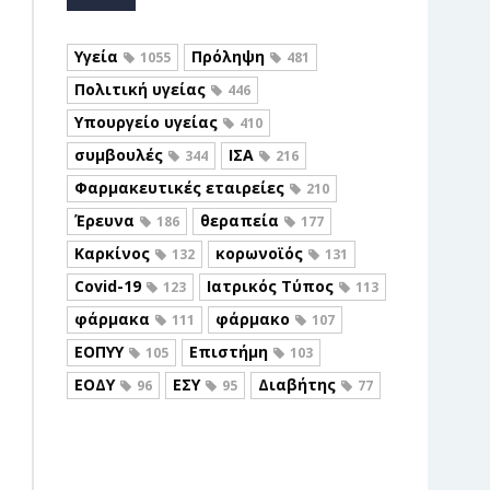
Υγεία
Πρόληψη
1055
481
Πολιτική υγείας
446
Υπουργείο υγείας
410
συμβουλές
ΙΣΑ
344
216
Φαρμακευτικές εταιρείες
210
Έρευνα
θεραπεία
186
177
Καρκίνος
κορωνοϊός
132
131
Covid-19
Ιατρικός Τύπος
123
113
φάρμακα
φάρμακο
111
107
ΕΟΠΥΥ
Επιστήμη
105
103
ΕΟΔΥ
ΕΣΥ
Διαβήτης
96
95
77