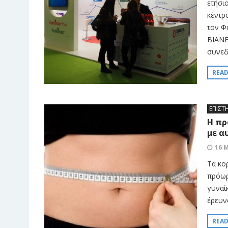
ετήσι
κέντρ
τον Φ
ΒΙΑΝΕ
συνεδ
REA
ΕΠΙΣΤ
Η πρ
με α
16 
Τα κο
πρόωρ
γυναί
έρευν
REA