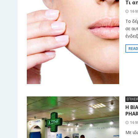
Τι α
16 
Το δέ
σε αυτ
ένδει
REA
ΕΠΙΧΕΙ
Η ΒΙ
PHAR
16 
Με ιδ