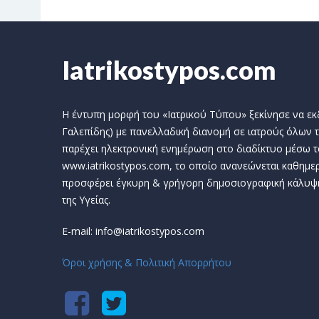
Iatrikostypos.com
Η έντυπη μορφή του «Ιατρικού Τύπου» ξεκίνησε να εκδί
Γαλεπίδης) με πανελλαδική διανομή σε ιατρούς όλων τ
παρέχει ηλεκτρονική ενημέρωση στο διαδίκτυο μέσω τ
www.iatrikostypos.com, το οποίο ανανεώνεται καθημερ
προσφέρει έγκυρη & γρήγορη δημοσιογραφική κάλυψ
της Υγείας.
E-mail: info@iatrikostypos.com
Όροι χρήσης & Πολιτική Απορρήτου