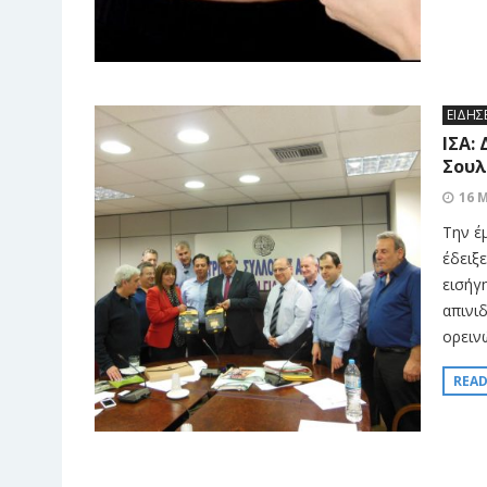
ΕΙΔΗΣ
ΙΣΑ:
Σουλ
16 
Την έ
έδειξ
εισήγ
απινι
ορειν
REA