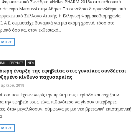
ο Φαρμακευτικό Συνέδριο «Hellas PHARM 2018» στο εκθεσιακό
ο Helexpo Maroussi στην Αθήνα. Το συνέδριο διοργανώθηκε από
αρμακευτικό Σύλλογο Αττικής. Η Ελληνική Φαρμακοβιομηχανία
Ξ Α.Ε. συμμετείχε δυναμικά για μία ακόμη χρονιά, τόσο στο
ριακό όσο και στον εκθεσιακό...
D MORE
ΗΜΗ - ΕΡΕΥΝΕΣ
ΝΕΑ
όωρη έναρξη της εφηβείας στις γυναίκες συνδέεται
υξημένο κίνδυνο παχυσαρκίας
Μαρτίου, 2018
ρίτσια που έχουν νωρίς την πρώτη τους περίοδο και αρχίζουν
α την εφηβεία τους, είναι πιθανότερο να γίνουν υπέρβαρες
κες, όταν μεγαλώσουν, σύμφωνα με μια νέα βρετανική επιστημονική
α.
D MORE