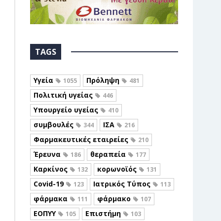
TAGS
Υγεία
Πρόληψη
1055
481
Πολιτική υγείας
446
Υπουργείο υγείας
410
συμβουλές
ΙΣΑ
344
216
Φαρμακευτικές εταιρείες
210
Έρευνα
θεραπεία
186
177
Καρκίνος
κορωνοϊός
132
131
Covid-19
Ιατρικός Τύπος
123
113
φάρμακα
φάρμακο
111
107
ΕΟΠΥΥ
Επιστήμη
105
103