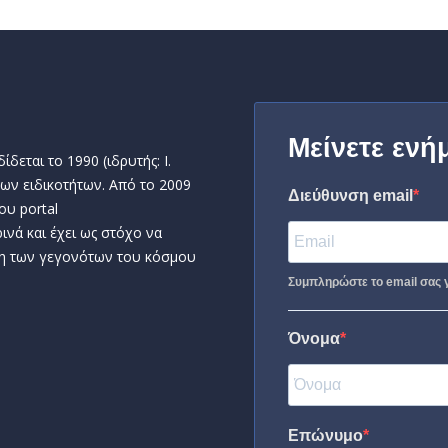
Μείνετε ενή
δεται το 1990 (ιδρυτής: Ι.
ων ειδικοτήτων. Από το 2009
Διεύθυνση email
ου portal
ινά και έχει ως στόχο να
η των γεγονότων του κόσμου
Συμπληρώστε το email σας γ
Όνομα
Επώνυμο