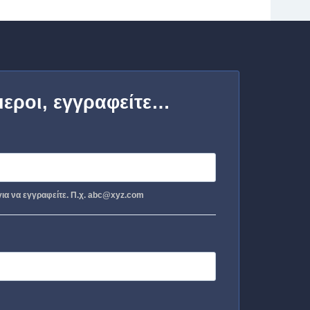
μεροι, εγγραφείτε…
ια να εγγραφείτε. Π.χ. abc@xyz.com