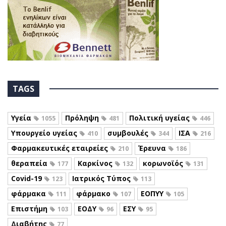
TAGS
Υγεία
Πρόληψη
Πολιτική υγείας
1055
481
446
Υπουργείο υγείας
συμβουλές
ΙΣΑ
410
344
216
Φαρμακευτικές εταιρείες
Έρευνα
210
186
θεραπεία
Καρκίνος
κορωνοϊός
177
132
131
Covid-19
Ιατρικός Τύπος
123
113
φάρμακα
φάρμακο
ΕΟΠΥΥ
111
107
105
Επιστήμη
ΕΟΔΥ
ΕΣΥ
103
96
95
Διαβήτης
77