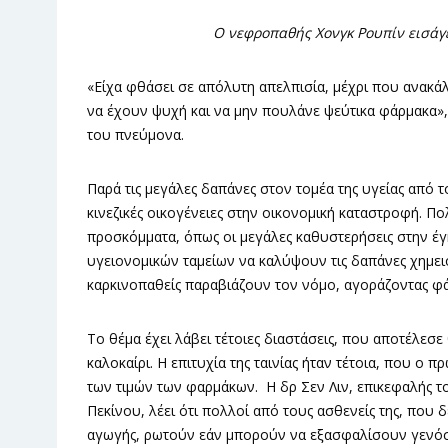
Ο νεφροπαθής Χονγκ Ρουπίν εισάγ
«Είχα φθάσει σε απόλυτη απελπισία, μέχρι που ανακάλ
να έχουν ψυχή και να μην πουλάνε ψεύτικα φάρμακα»,
του πνεύμονα.
Παρά τις μεγάλες δαπάνες στον τομέα της υγείας από τ
κινεζικές οικογένειες στην οικονομική καταστροφή. Π
προσκόμματα, όπως οι μεγάλες καθυστερήσεις στην έ
υγειονομικών ταμείων να καλύψουν τις δαπάνες χημει
καρκινοπαθείς παραβιάζουν τον νόμο, αγοράζοντας φά
Το θέμα έχει λάβει τέτοιες διαστάσεις, που αποτέλεσ
καλοκαίρι. Η επιτυχία της ταινίας ήταν τέτοια, που ο
των τιμών των φαρμάκων. Η δρ Σεν Λιν, επικεφαλής 
Πεκίνου, λέει ότι πολλοί από τους ασθενείς της, που
αγωγής, ρωτούν εάν μπορούν να εξασφαλίσουν γενόσ