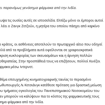
ει παρανόμως γενόσημα φάρμακα από την Ινδία.
υψα τις ουσίες αυτές σε ιστοσελίδα. Ελπίζω μόνο οι έμποροι αυτοί
 λέει ο Ζανγκ Ζετζούν, η μητέρα του οποίου πάσχει από καρκίνο
ο κράτος, οι ασθένειες αποτελούν το πρωταρχικό αίτιο που οδηγεί
ολλά από τα προβλήματα αυτά οφείλονται σε γραφειοκρατικά
γκριση κυκλοφορίας των σκευασμάτων και η άρνηση πολλών
οθεραπείας. Στην προσπάθειά τους να επιζήσουν, πολλοί Κινέζοι
ρμακα μέσω Ιντερνετ.
ε θέμα επιτυχημένης κινηματογραφικής ταινίας το περασμένο
 πρωθυπουργός Λι Κετσιάνγκ κατέθεσε πρόταση για δραστική μείωση
του τμήματος ογκολογίας του Πανεπιστημιακού Νοσοκομείου του
 δεν μπορούν να καλύψουν πια το κόστος της φαρμακευτικής τους
ημα φάρμακα από την Ινδία.