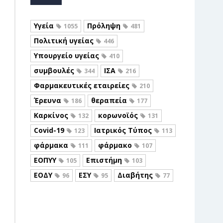
Υγεία
Πρόληψη
1055
481
Πολιτική υγείας
446
Υπουργείο υγείας
410
συμβουλές
ΙΣΑ
344
216
Φαρμακευτικές εταιρείες
210
Έρευνα
θεραπεία
186
177
Καρκίνος
κορωνοϊός
132
131
Covid-19
Ιατρικός Τύπος
123
113
φάρμακα
φάρμακο
111
107
ΕΟΠΥΥ
Επιστήμη
105
103
ΕΟΔΥ
ΕΣΥ
Διαβήτης
96
95
77