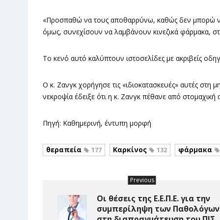
«Προσπαθώ να τους αποθαρρύνω, καθώς δεν μπορώ να 
όμως, συνεχίσουν να λαμβάνουν κινεζικά φάρμακα, στις
Το κενό αυτό καλύπτουν ιστοσελίδες με ακριβείς οδηγ
Ο κ. Ζανγκ χορήγησε τις «ιδιοκατασκευές» αυτές στη 
νεκροψία έδειξε ότι η κ. Ζανγκ πέθανε από στομαχική α
Πηγή: Καθημερινή, έντυπη μορφή
θεραπεία
Καρκίνος
φάρμακα
177
132
Previous
Οι θέσεις της Ε.Ε.Π.Ε. για την
συμπερίληψη των Παθολόγων
στη διαπραγμάτευση του ΠΙΣ