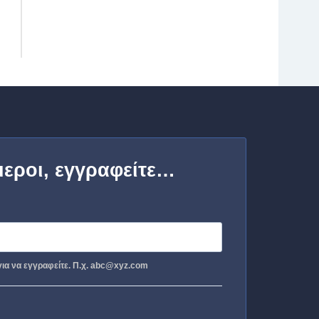
μεροι, εγγραφείτε…
ια να εγγραφείτε. Π.χ. abc@xyz.com