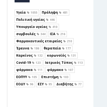
Υγεία
Πρόληψη
1055
481
Πολιτική υγείας
446
Υπουργείο υγείας
410
συμβουλές
ΙΣΑ
344
216
Φαρμακευτικές εταιρείες
210
Έρευνα
θεραπεία
186
177
Καρκίνος
κορωνοϊός
132
131
Covid-19
Ιατρικός Τύπος
123
113
φάρμακα
φάρμακο
111
107
ΕΟΠΥΥ
Επιστήμη
105
103
ΕΟΔΥ
ΕΣΥ
Διαβήτης
96
95
77