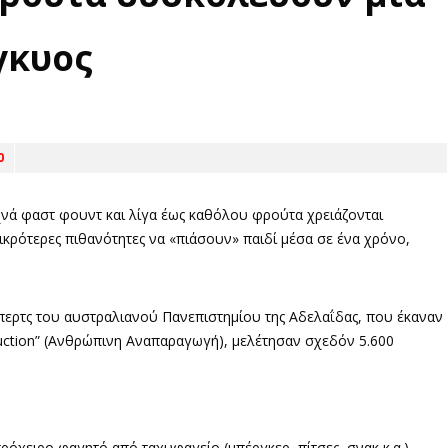
γκυος
0
χνά φαστ φουντ και λίγα έως καθόλου φρούτα χρειάζονται
ικρότερες πιθανότητες να «πιάσουν» παιδί μέσα σε ένα χρόνο,
μπερτς του αυστραλιανού Πανεπιστημίου της Αδελαΐδας, που έκαναν
uction” (Ανθρώπινη Αναπαραγωγή), μελέτησαν σχεδόν 5.600
ρόχειρο φαγητό από ταχυφαγείο (μπέργκερ, πίτσες, σνακ κ.α.),