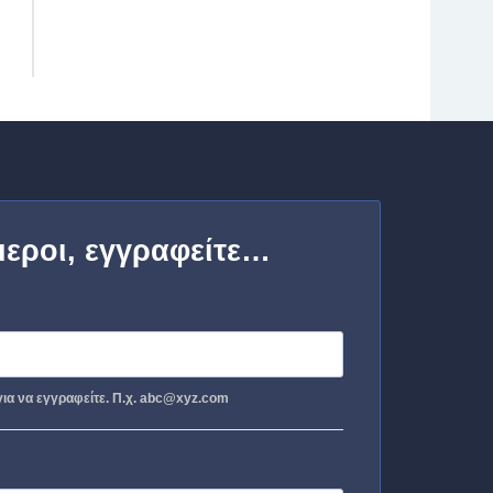
μεροι, εγγραφείτε…
ια να εγγραφείτε. Π.χ. abc@xyz.com