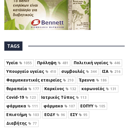
TAGS
Υγεία
Πρόληψη
Πολιτική υγείας
1055
481
446
Υπουργείο υγείας
συμβουλές
ΙΣΑ
410
344
216
Φαρμακευτικές εταιρείες
Έρευνα
210
186
θεραπεία
Καρκίνος
κορωνοϊός
177
132
131
Covid-19
Ιατρικός Τύπος
123
113
φάρμακα
φάρμακο
ΕΟΠΥΥ
111
107
105
Επιστήμη
ΕΟΔΥ
ΕΣΥ
103
96
95
Διαβήτης
77