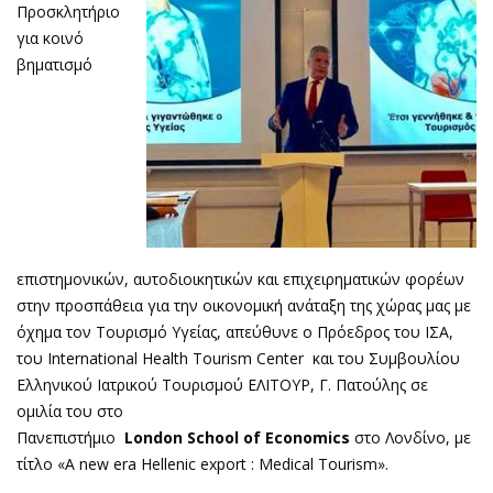
Προσκλητήριο
για κοινό
βηματισμό
επιστημονικών, αυτοδιοικητικών και επιχειρηματικών φορέων
στην προσπάθεια για την οικονομική ανάταξη της χώρας μας με
όχημα τον Τουρισμό Υγείας, απεύθυνε ο Πρόεδρος του ΙΣΑ,
του International Health Tourism Center και του Συμβουλίου
Ελληνικού Ιατρικού Τουρισμού ΕΛΙΤΟΥΡ, Γ. Πατούλης σε
ομιλία του στο
Πανεπιστήμιο
London
School
of
Economics
στο Λονδίνο, με
τίτλο «A new era Hellenic export : Medical Tourism».