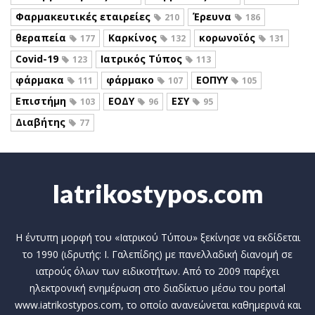
Φαρμακευτικές εταιρείες
Έρευνα
210
186
θεραπεία
Καρκίνος
κορωνοϊός
177
132
131
Covid-19
Ιατρικός Τύπος
123
113
φάρμακα
φάρμακο
ΕΟΠΥΥ
111
107
105
Επιστήμη
ΕΟΔΥ
ΕΣΥ
103
96
95
Διαβήτης
77
Iatrikostypos.com
Η έντυπη μορφή του «Ιατρικού Τύπου» ξεκίνησε να εκδίδεται
το 1990 (ιδρυτής: Ι. Γαλεπίδης) με πανελλαδική διανομή σε
ιατρούς όλων των ειδικοτήτων. Από το 2009 παρέχει
ηλεκτρονική ενημέρωση στο διαδίκτυο μέσω του portal
www.iatrikostypos.com, το οποίο ανανεώνεται καθημερινά και