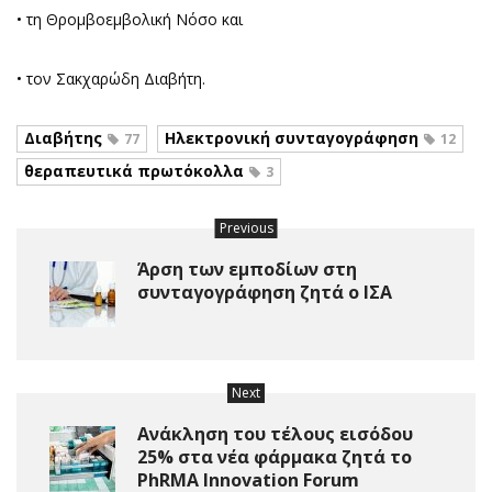
• τη Θρομβοεμβολική Νόσο και
• τον Σακχαρώδη Διαβήτη.
Διαβήτης
Ηλεκτρονική συνταγογράφηση
77
12
θεραπευτικά πρωτόκολλα
3
Previous
Άρση των εμποδίων στη
συνταγογράφηση ζητά ο ΙΣΑ
Next
Ανάκληση του τέλους εισόδου
25% στα νέα φάρμακα ζητά το
PhRMA Innovation Forum