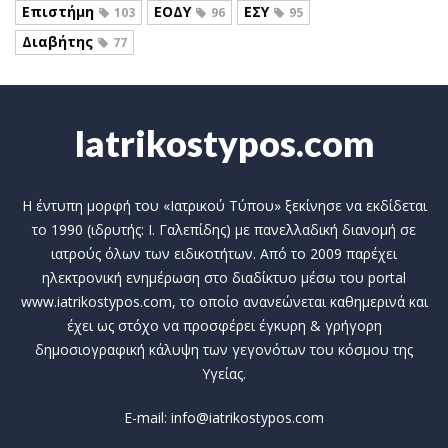
Επιστήμη
ΕΟΔΥ
ΕΣΥ
103
96
95
Διαβήτης
77
Iatrikostypos.com
Η έντυπη μορφή του «Ιατρικού Τύπου» ξεκίνησε να εκδίδεται
το 1990 (ιδρυτής: Ι. Γαλεπίδης) με πανελλαδική διανομή σε
ιατρούς όλων των ειδικοτήτων. Από το 2009 παρέχει
ηλεκτρονική ενημέρωση στο διαδίκτυο μέσω του portal
www.iatrikostypos.com, το οποίο ανανεώνεται καθημερινά και
έχει ως στόχο να προσφέρει έγκυρη & γρήγορη
δημοσιογραφική κάλυψη των γεγονότων του κόσμου της
Υγείας.
E-mail: info@iatrikostypos.com