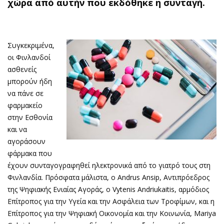
χώρα από αυτήν που εκδόθηκε η συνταγή.
Συγκεκριμένα,
οι Φινλανδοί
ασθενείς
μπορούν ήδη
να πάνε σε
φαρμακείο
στην Εσθονία
και να
αγοράσουν
φάρμακα που
έχουν συνταγογραφηθεί ηλεκτρονικά από το γιατρό τους στη
Φινλανδία. Πρόσφατα μάλιστα, ο Andrus Ansip, Αντιπρόεδρος
της Ψηφιακής Ενιαίας Αγοράς, ο Vytenis Andriukaitis, αρμόδιος
Επίτροπος για την Υγεία και την Ασφάλεια των Τροφίμων, και η
Επίτροπος για την Ψηφιακή Οικονομία και την Κοινωνία, Mariya