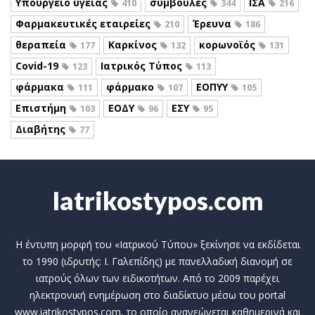
Υπουργείο υγείας
συμβουλές
ΙΣΑ
410
344
216
Φαρμακευτικές εταιρείες
Έρευνα
210
186
θεραπεία
Καρκίνος
κορωνοϊός
177
132
131
Covid-19
Ιατρικός Τύπος
123
113
φάρμακα
φάρμακο
ΕΟΠΥΥ
111
107
105
Επιστήμη
ΕΟΔΥ
ΕΣΥ
103
96
95
Διαβήτης
77
Iatrikostypos.com
Η έντυπη μορφή του «Ιατρικού Τύπου» ξεκίνησε να εκδίδεται
το 1990 (ιδρυτής: Ι. Γαλεπίδης) με πανελλαδική διανομή σε
ιατρούς όλων των ειδικοτήτων. Από το 2009 παρέχει
ηλεκτρονική ενημέρωση στο διαδίκτυο μέσω του portal
www.iatrikostypos.com, το οποίο ανανεώνεται καθημερινά και