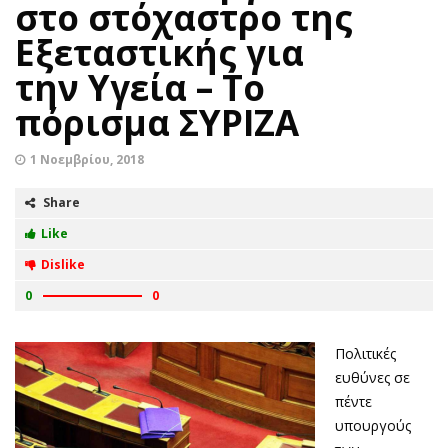
στο στόχαστρο της
Εξεταστικής για
την Υγεία – Το
πόρισμα ΣΥΡΙΖΑ
1 Νοεμβρίου, 2018
Share
Like
Dislike
0
0
Πολιτικές
ευθύνες σε
πέντε
υπουργούς