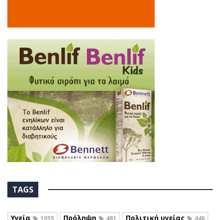
TAGS
Υγεία
Πρόληψη
Πολιτική υγείας
1055
481
446