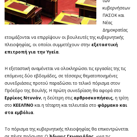
των
κυβερνήσεων
ΠΑΣΟΚ και
Νέας
Δημοκρατίας
ετοιμάζονται να επιρρίψουν οι βουλευτές της κυβερνητικής
πλειοψηφίας, οι οποίοι συμμετέχουν στην
εξεταστική
επιτροπή για την Υγεία
.
Η εξεταστική αναμένεται να ολοκληρώσει τις εργασίες της τις
επόμενες δύο εβδομάδες, σε τέσσερις θεματοποιημένες
συνεδριάσεις προτού παραδώσει το τελικό πόρισμα στον
Πρόεδρο της Βουλής. Η πρώτη συνεδρίαση θα αφορά στο
Ερρίκος Ντυνάν
, η δεύτερη στις
αρθροσκοπήσεις
, η τρίτη
στο
ΚΕΕΛΠΝΟ
και η τέταρτη και τελευταία στο
φάρμακο και
στα εμβόλια
.
Το πόρισμα της κυβερνητικής πλειοψηφίας θα επικεντρώνεται
σε πέντε πρόσωπα: Ο
Άδωνις Γεωργιάδης
, «για τις