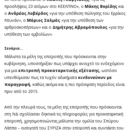
προσλήψεις 23 ατόμων στο ΚΕΕΛΠΝΟ», ο
Μάκης Βορίδης
και
ο
Ανδρέας Λοβέρδος
«για την υπόθεση πώλησης του Ερρίκος
Ντυνάν», ο
Μάριος Σαλμάς
«για την υπόθεση των
αρθροσκοπήσεων» και ο
Δημήτρης Αβραμόπουλος
«για την
υπόθεση των εμβολίων».
Σενάρια…
Μάλιστα τα μέλη της επιτροπής που πρόσκεινται στην
κυβέρνηση, υποστήριξαν πως υπάρχει ανοιχτό το ενδεχόμενο
για μια
επιτροπή προκαταρκτικής εξέτασης
, ωστόσο
υπενθύμισαν πως τα τυχόν αδικήματα
κινδυνεύουν με
παραγραφή
, καθώς ακόμα και η πιο πρόσφατη περίοδος είναι
πριν από το 2015.
Από την πλευρά τους, τα μέλη της επιτροπής που πρόσκεινται
στη ΝΔ σχολίασαν δηκτικά τις πληροφορίες για προκαταρκτική
επιτροπή, χρησιμοποιώντας μάλιστα την ομιλία του Σπύρου
Λάππα – εισηγητή του ΣΥΡΙΖΑ στην επιτροπή και συντάκτη του