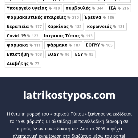
Υπουργείο υγείας
συμβουλές
ΙΣΑ
410
344
216
Φαρμακευτικές εταιρείες
Έρευνα
210
186
θεραπεία
Καρκίνος
κορωνοϊός
177
132
131
Covid-19
Ιατρικός Τύπος
123
113
φάρμακα
φάρμακο
ΕΟΠΥΥ
111
107
105
Επιστήμη
ΕΟΔΥ
ΕΣΥ
103
96
95
Διαβήτης
77
Iatrikostypos.com
Η έντυπη μορφή του «Ιατρικού Τύπου» ξεκίνησε να εκδίδεται
το 1990 (ιδρυτής: Ι. Γαλεπίδης) με πανελλαδική διανομή σε
ιατρούς όλων των ειδικοτήτων. Από το 2009 παρέχει
ηλεκτρονική ενημέρωση στο διαδίκτυο μέσω του portal