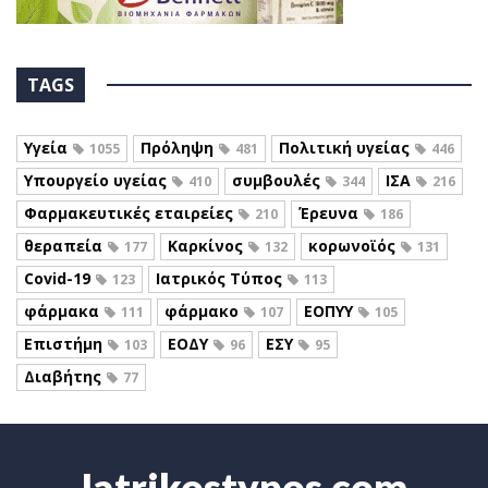
TAGS
Υγεία
Πρόληψη
Πολιτική υγείας
1055
481
446
Υπουργείο υγείας
συμβουλές
ΙΣΑ
410
344
216
Φαρμακευτικές εταιρείες
Έρευνα
210
186
θεραπεία
Καρκίνος
κορωνοϊός
177
132
131
Covid-19
Ιατρικός Τύπος
123
113
φάρμακα
φάρμακο
ΕΟΠΥΥ
111
107
105
Επιστήμη
ΕΟΔΥ
ΕΣΥ
103
96
95
Διαβήτης
77
Iatrikostypos.com