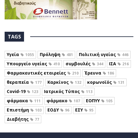
TAGS
Υγεία
Πρόληψη
Πολιτική υγείας
1055
481
446
Υπουργείο υγείας
συμβουλές
ΙΣΑ
410
344
216
Φαρμακευτικές εταιρείες
Έρευνα
210
186
θεραπεία
Καρκίνος
κορωνοϊός
177
132
131
Covid-19
Ιατρικός Τύπος
123
113
φάρμακα
φάρμακο
ΕΟΠΥΥ
111
107
105
Επιστήμη
ΕΟΔΥ
ΕΣΥ
103
96
95
Διαβήτης
77