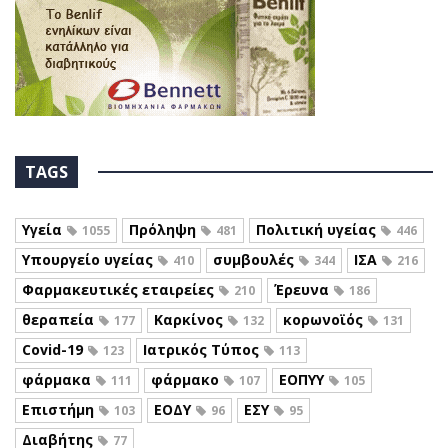
TAGS
Υγεία
Πρόληψη
Πολιτική υγείας
1055
481
446
Υπουργείο υγείας
συμβουλές
ΙΣΑ
410
344
216
Φαρμακευτικές εταιρείες
Έρευνα
210
186
θεραπεία
Καρκίνος
κορωνοϊός
177
132
131
Covid-19
Ιατρικός Τύπος
123
113
φάρμακα
φάρμακο
ΕΟΠΥΥ
111
107
105
Επιστήμη
ΕΟΔΥ
ΕΣΥ
103
96
95
Διαβήτης
77