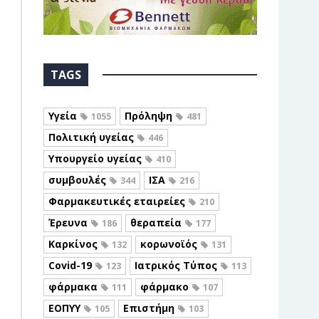
TAGS
Υγεία
Πρόληψη
1055
481
Πολιτική υγείας
446
Υπουργείο υγείας
410
συμβουλές
ΙΣΑ
344
216
Φαρμακευτικές εταιρείες
210
Έρευνα
θεραπεία
186
177
Καρκίνος
κορωνοϊός
132
131
Covid-19
Ιατρικός Τύπος
123
113
φάρμακα
φάρμακο
111
107
ΕΟΠΥΥ
Επιστήμη
105
103