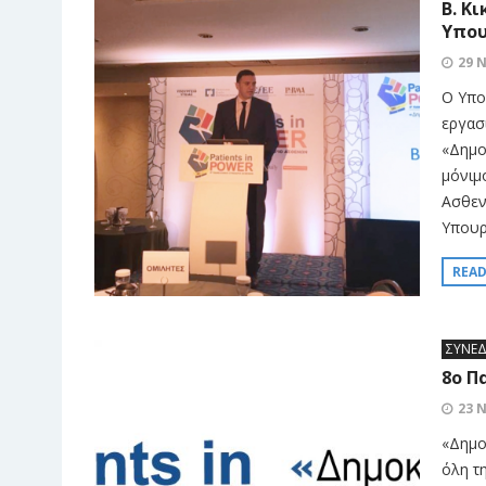
Β. Κ
Υπου
29 
Ο Υπο
εργασ
«Δημοκ
μόνιμ
Ασθεν
Υπουρ
REA
ΣΥΝΕΔ
8ο Π
23 
«Δημο
όλη τ