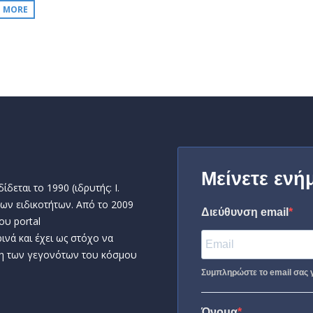
D MORE
Μείνετε ενή
δεται το 1990 (ιδρυτής: Ι.
ων ειδικοτήτων. Από το 2009
Διεύθυνση email
ου portal
ινά και έχει ως στόχο να
η των γεγονότων του κόσμου
Συμπληρώστε το email σας γ
Όνομα