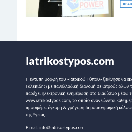
REA
Iatrikostypos.com
Η έντυπη μορφή του «Ιατρικού Τύπου» ξεκίνησε να εκδί
Γαλεπίδης) με πανελλαδική διανομή σε ιατρούς όλων τ
παρέχει ηλεκτρονική ενημέρωση στο διαδίκτυο μέσω τ
www.iatrikostypos.com, το οποίο ανανεώνεται καθημερ
προσφέρει έγκυρη & γρήγορη δημοσιογραφική κάλυψ
της Υγείας.
E-mail: info@iatrikostypos.com