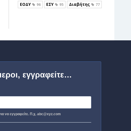
ΕΟΔΥ
ΕΣΥ
Διαβήτης
96
95
77
μεροι, εγγραφείτε…
ια να εγγραφείτε. Π.χ. abc@xyz.com