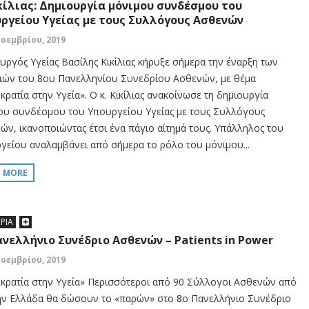
ικίλιας: Δημιουργία μόνιμου συνδέσμου του
ργείου Υγείας με τους Συλλόγους Ασθενών
Νοεμβρίου, 2019
υργός Υγείας Βασίλης Κικίλιας κήρυξε σήμερα την έναρξη των
ιών του 8ου Πανελληνίου Συνεδρίου Ασθενών, με θέμα
ρατία στην Υγεία». Ο κ. Κικίλιας ανακοίνωσε τη δημιουργία
ου συνδέσμου του Υπουργείου Υγείας με τους Συλλόγους
ών, ικανοποιώντας έτσι ένα πάγιο αίτημά τους. Υπάλληλος του
γείου αναλαμβάνει από σήμερα το ρόλο του μόνιμου...
D MORE
ΡΙΑ
ανελλήνιο Συνέδριο Ασθενών – Patients in Power
Νοεμβρίου, 2019
κρατία στην Υγεία» Περισσότεροι από 90 Σύλλογοι Ασθενών από
ην Ελλάδα θα δώσουν το «παρών» στο 8ο Πανελλήνιο Συνέδριο