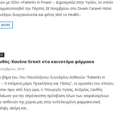
ών με τίτλο «Patients in Power – Δημοκρατία στην Υγεία», το οποίο
αγματοποιηθεί την Πέμπτη 28 Νοεμβρίου στο Divani Caravel Hotel.
νέδριο διοργανώνεται και φέτος από το Health...
D MORE
ΕΙΣ
ανθός: Κανένα Grexit στα καινοτόμα φάρμακα
Νοεμβρίου, 2018
ο βήμα του 7ου Πανελλήνιου Συνεδρίου Ασθενών “Patients in
 – Η επόμενη μέρα: Προκλήσεις και Τάσεις”, οι εργασίες του οποίου
ησαν πριν από λίγη ώρα, ο Υπουργός Υγείας, Ανδρέας Ξανθός
βαίωσε για την απρόσκοπτη πρόσβαση όλων των ασφαλισμένων
ων ασθενών της χώρας μας στην ενδεδειγμένη φαρμακευτική
λψη, ακόμη και...