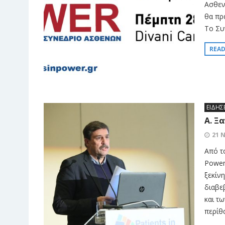
Ασθεν
θα πρ
Το Συ
REA
ΕΙΔΗΣ
Α. Ξ
21 
Από τ
Power
ξεκίν
διαβε
και τ
περίθα