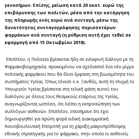
γενοσήμων. Επίσης, μείωση κατά 20 εκατ. ευρώ της
επιβάρυνσης των πολιτών, μέσα από την κατάργηση
της πληρωμής ενός ευρώ ανά συνταγή, μέσω της
δυνατότητας συνταγογράφησης περισσοτέρων
φαρμάκων ανά συνταγή (η ρύθμιση αυτή έχει τεθεί σε
εφαρμογή από 15 Οκτωβρίου 2018).
Επιπλέον, η Πολιτεία βρίσκεται ήδη σε ειλικρινή διάλογο με τη
Φαρμακοβιομηχανία, προκειμένου να σχεδιαστεί ένα νέο μίγμα
πολιτικής φαρμάκου που θα δίνει έμφαση στη βιωσιμότητα του
συστήματος Υγείας. Όπως τόνισε ο κ. Ξανθός, αυτή τη στιγμή το
Υπουργείο Υγείας βρίσκεται στη τελική φάση αυτού του
διαλόγου με όλους τους θεσμικούς εταίρους της Υγείας,
αναγνωρίζοντας ωστόσο, ότι λείπει η εκπροσώπηση των
συλλόγων ασθενών. Επιπλέον, επεσήμανε ότι έχει
δημιουργηθεί για πρώτη φορά ειδική Διακομματική
Κοινοβουλευτική Επιτροπή για τη χάραξη μακροπρόθεσμης
εθνικής στρατηγικής για το φάρμακο, στην οποία οι ασθενείς