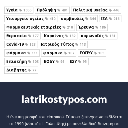
Υγεία
Πρόληψη
Πολιτική υγείας
1055
481
446
Υπουργείο υγείας
συμβουλές
ΙΣΑ
410
344
216
Φαρμακευτικές εταιρείες
Έρευνα
210
186
θεραπεία
Καρκίνος
κορωνοϊός
177
132
131
Covid-19
Ιατρικός Τύπος
123
113
φάρμακα
φάρμακο
ΕΟΠΥΥ
111
107
105
Επιστήμη
ΕΟΔΥ
ΕΣΥ
103
96
95
Διαβήτης
77
Iatrikostypos.com
Η έντυπη μορφή του «Ιατρικού Τύπου» ξεκίνησε να εκδίδεται
το 1990 (ιδρυτής: Ι. Γαλεπίδης) με πανελλαδική διανομή σε