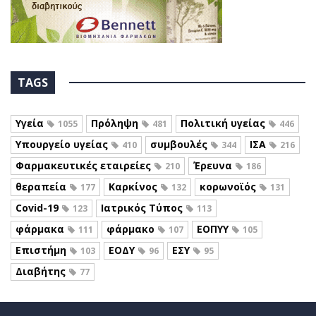
TAGS
Υγεία
Πρόληψη
Πολιτική υγείας
1055
481
446
Υπουργείο υγείας
συμβουλές
ΙΣΑ
410
344
216
Φαρμακευτικές εταιρείες
Έρευνα
210
186
θεραπεία
Καρκίνος
κορωνοϊός
177
132
131
Covid-19
Ιατρικός Τύπος
123
113
φάρμακα
φάρμακο
ΕΟΠΥΥ
111
107
105
Επιστήμη
ΕΟΔΥ
ΕΣΥ
103
96
95
Διαβήτης
77