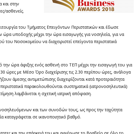
α και στην
ες/ασθενείς.
λειτουργία του Τμήματος Επειγόντων Περιστατικών και έδωσε
 ώρα υποδοχής μέχρι την ώρα εισαγωγής για νοσηλεία, για να
ού του Νοσοκομείου να διαχειριστεί επείγοντα περιστατικά
ό την ώρα άφιξης ενός ασθενή στο ΤΕΠ μέχρι την εισαγωγή του για
6.30 ώρες με Μέσο Όρο διαχείρισης τις 2.30 περίπου ώρες, ανάλογα
ήζουν άμεσης αντιμετώπισης διαχειρίζονται κατά προτεραιότητα
α περιστατικά παρακολουθούνται συστηματικά (ιατρονοσηλευτικά)
κτίμηση λαμβάνεται η σχετική ιατρική απόφαση.
 νοσηλευόμενων και των συνοδών τους, ως προς την ταχύτητα
ία καταγράφεται σε ικανοποιητικό βαθμό.
τητες και την επάρκειά του και αφιέρωσε το Βραβείο σε όλο το