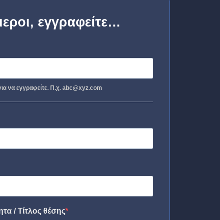
μεροι, εγγραφείτε…
ια να εγγραφείτε. Π.χ. abc@xyz.com
τα / Τίτλος θέσης