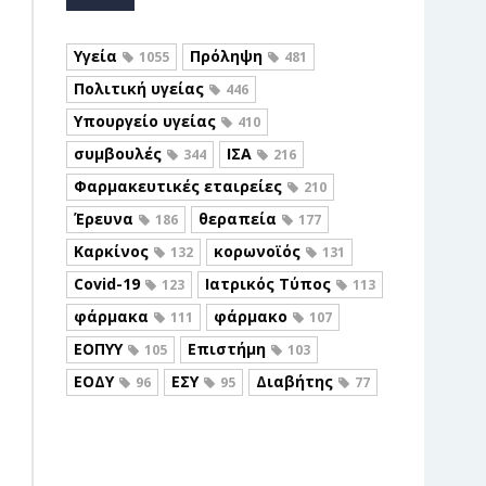
Υγεία
Πρόληψη
1055
481
Πολιτική υγείας
446
Υπουργείο υγείας
410
συμβουλές
ΙΣΑ
344
216
Φαρμακευτικές εταιρείες
210
Έρευνα
θεραπεία
186
177
Καρκίνος
κορωνοϊός
132
131
Covid-19
Ιατρικός Τύπος
123
113
φάρμακα
φάρμακο
111
107
ΕΟΠΥΥ
Επιστήμη
105
103
ΕΟΔΥ
ΕΣΥ
Διαβήτης
96
95
77