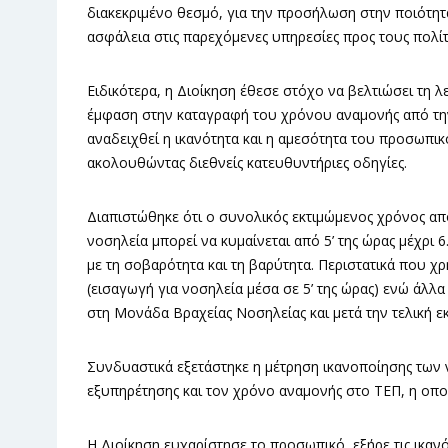
διακεκριμένο θεσμό, για την προσήλωση στην ποιότητ
ασφάλεια στις παρεχόμενες υπηρεσίες προς τους πολίτ
Ειδικότερα, η Διοίκηση έθεσε στόχο να βελτιώσει τη 
έμφαση στην καταγραφή του χρόνου αναμονής από την
αναδειχθεί η ικανότητα και η αμεσότητα του προσωπικ
ακολουθώντας διεθνείς κατευθυντήριες οδηγίες.
Διαπιστώθηκε ότι ο συνολικός εκτιμώμενος χρόνος απ
νοσηλεία μπορεί να κυμαίνεται από 5’ της ώρας μέχρι 
με τη σοβαρότητα και τη βαρύτητα. Περιστατικά που χρ
(εισαγωγή για νοσηλεία μέσα σε 5’ της ώρας) ενώ άλλ
στη Μονάδα Βραχείας Νοσηλείας και μετά την τελική ε
Συνδυαστικά εξετάστηκε η μέτρηση ικανοποίησης των
εξυπηρέτησης και τον χρόνο αναμονής στο ΤΕΠ, η οπο
Η Διοίκηση ευχαρίστησε το προσωπικό, εξήρε τις ικανό