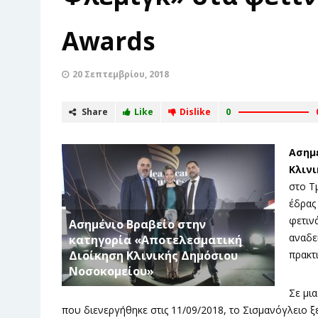
Awards
20 Σεπτεμβρίου, 2018
Share
Like
Dislike
0
Ασημ
Κλιν
στο Τ
έδρας
φετιν
Ασημένιο Βραβείο στην
αναδει
κατηγορία «Αποτελεσματική
Διοίκηση Κλινικής Δημόσιου
πρακτι
Νοσοκομείου»
Σε μια
που διενεργήθηκε στις 11/09/2018, το Σισμανόγλειο ξ