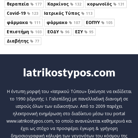
θεραπεία
Καρκίνος
κορωνοϊός
177
132
131
Covid-19
Ιατρικός Τύπος
123
113
φάρμακα
φάρμακο
ΕΟΠΥΥ
111
107
105
Επιστήμη
ΕΟΔΥ
ΕΣΥ
103
96
95
Διαβήτης
77
Iatrikostypos.com
Η έντυπη μορφή του «Ιατρικού Τύπου» ξεκίνησε να εκδίδεται
το 1990 (ιδρυτής: Ι. Γαλεπίδης) με πανελλαδική διανομή σε
ιατρούς όλων των ειδικοτήτων. Από το 2009 παρέχει
ηλεκτρονική ενημέρωση στο διαδίκτυο μέσω του portal
www.iatrikostypos.com, το οποίο ανανεώνεται καθημερινά και
έχει ως στόχο να προσφέρει έγκυρη & γρήγορη
δημοσιογραφική κάλυψη των γεγονότων του κόσμου της