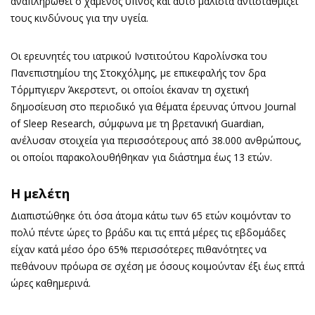
αναπληρωθεί ο χαμένος ύπνος και αυτό μάλιστα αντισταθμίζει
τους κινδύνους για την υγεία.
Οι ερευνητές του ιατρικού Ινστιτούτου Καρολίνσκα του
Πανεπιστημίου της Στοκχόλμης, με επικεφαλής τον δρα
Τόρμπγιερν Άκερστεντ, οι οποίοι έκαναν τη σχετική
δημοσίευση στο περιοδικό για θέματα έρευνας ύπνου Journal
of Sleep Research, σύμφωνα με τη βρετανική Guardian,
ανέλυσαν στοιχεία για περισσότερους από 38.000 ανθρώπους,
οι οποίοι παρακολουθήθηκαν για διάστημα έως 13 ετών.
Η μελέτη
Διαπιστώθηκε ότι όσα άτομα κάτω των 65 ετών κοιμόνταν το
πολύ πέντε ώρες το βράδυ και τις επτά μέρες τις εβδομάδες
είχαν κατά μέσο όρο 65% περισσότερες πιθανότητες να
πεθάνουν πρόωρα σε σχέση με όσους κοιμούνταν έξι έως επτά
ώρες καθημερινά.