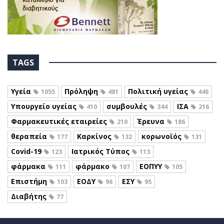
TAGS
Υγεία
Πρόληψη
Πολιτική υγείας
1055
481
446
Υπουργείο υγείας
συμβουλές
ΙΣΑ
410
344
216
Φαρμακευτικές εταιρείες
Έρευνα
210
186
θεραπεία
Καρκίνος
κορωνοϊός
177
132
131
Covid-19
Ιατρικός Τύπος
123
113
φάρμακα
φάρμακο
ΕΟΠΥΥ
111
107
105
Επιστήμη
ΕΟΔΥ
ΕΣΥ
103
96
95
Διαβήτης
77