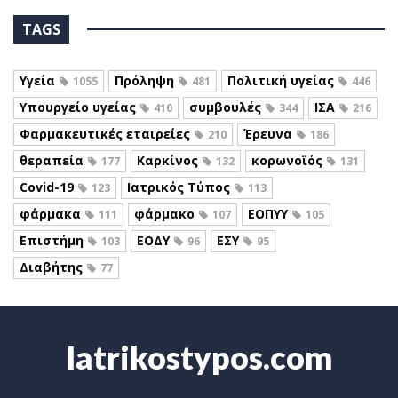
TAGS
Υγεία
Πρόληψη
Πολιτική υγείας
1055
481
446
Υπουργείο υγείας
συμβουλές
ΙΣΑ
410
344
216
Φαρμακευτικές εταιρείες
Έρευνα
210
186
θεραπεία
Καρκίνος
κορωνοϊός
177
132
131
Covid-19
Ιατρικός Τύπος
123
113
φάρμακα
φάρμακο
ΕΟΠΥΥ
111
107
105
Επιστήμη
ΕΟΔΥ
ΕΣΥ
103
96
95
Διαβήτης
77
Iatrikostypos.com