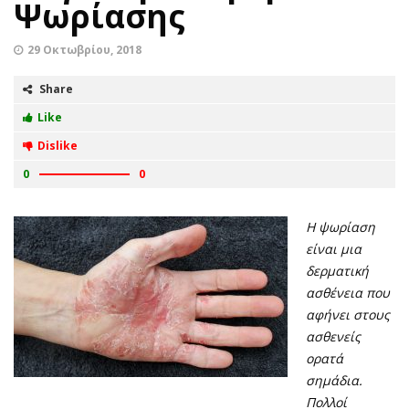
Ψωρίασης
29 Οκτωβρίου, 2018
Share
Like
Dislike
0
0
Η ψωρίαση
είναι μια
δερματική
ασθένεια που
αφήνει στους
ασθενείς
ορατά
σημάδια.
Πολλοί