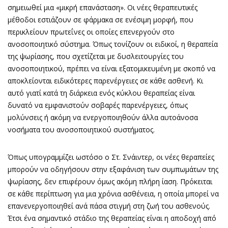
σημειωθεί μια «μικρή επανάσταση». Οι νέες θεραπευτικές
μέθοδοι εστιάζουν σε φάρμακα σε ενέσιμη μορφή, που
περικλείουν πρωτεΐνες οι οποίες επενεργούν στο
ανοσοποιητικό σύστημα. Όπως τονίζουν οι ειδικοί, η θεραπεία
της ψωρίασης, που σχετίζεται με δυσλειτουργίες του
ανοσοποιητικού, πρέπει να είναι εξατομικευμένη με σκοπό να
αποκλείονται ειδικότερες παρενέργειες σε κάθε ασθενή. Κι
αυτό γιατί κατά τη διάρκεια ενός κύκλου θεραπείας είναι
δυνατό να εμφανιστούν σοβαρές παρενέργειες, όπως
μολύνσεις ή ακόμη να ενεργοποιηθούν άλλα αυτοάνοσα
νοσήματα του ανοσοποιητικού συστήματος.
Όπως υπογραμμίζει ωστόσο ο Στ. Σνάιντερ, οι νέες θεραπείες
μπορούν να οδηγήσουν στην εξαφάνιση των συμπωμάτων της
ψωρίασης, δεν επιφέρουν όμως ακόμη πλήρη ίαση. Πρόκειται
σε κάθε περίπτωση για μια χρόνια ασθένεια, η οποία μπορεί να
επανενεργοποιηθεί ανά πάσα στιγμή στη ζωή του ασθενούς.
Έτσι ένα σημαντικό στάδιο της θεραπείας είναι η αποδοχή από