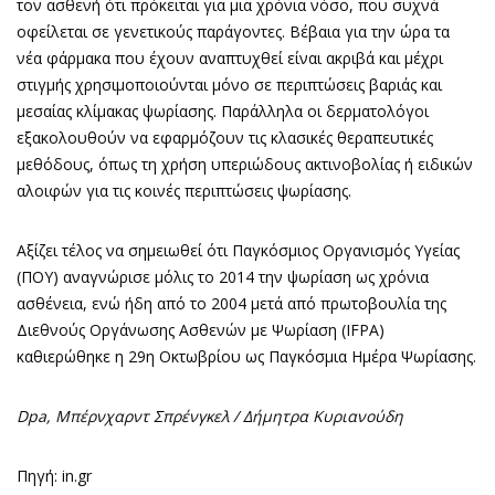
τον ασθενή ότι πρόκειται για μια χρόνια νόσο, που συχνά
οφείλεται σε γενετικούς παράγοντες. Βέβαια για την ώρα τα
νέα φάρμακα που έχουν αναπτυχθεί είναι ακριβά και μέχρι
στιγμής χρησιμοποιούνται μόνο σε περιπτώσεις βαριάς και
μεσαίας κλίμακας ψωρίασης. Παράλληλα οι δερματολόγοι
εξακολουθούν να εφαρμόζουν τις κλασικές θεραπευτικές
μεθόδους, όπως τη χρήση υπεριώδους ακτινοβολίας ή ειδικών
αλοιφών για τις κοινές περιπτώσεις ψωρίασης.
Αξίζει τέλος να σημειωθεί ότι Παγκόσμιος Οργανισμός Υγείας
(ΠΟΥ) αναγνώρισε μόλις το 2014 την ψωρίαση ως χρόνια
ασθένεια, ενώ ήδη από το 2004 μετά από πρωτοβουλία της
Διεθνούς Οργάνωσης Ασθενών με Ψωρίαση (IFPA)
καθιερώθηκε η 29η Οκτωβρίου ως Παγκόσμια Ημέρα Ψωρίασης.
Dpa, Mπέρνχαρντ Σπρένγκελ / Δήμητρα Κυριανούδη
Πηγή: in.gr