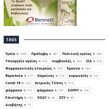
TAGS
Υγεία
Πρόληψη
Πολιτική υγείας
1055
481
446
Υπουργείο υγείας
συμβουλές
ΙΣΑ
410
344
216
Φαρμακευτικές εταιρείες
Έρευνα
210
186
θεραπεία
Καρκίνος
κορωνοϊός
177
132
131
Covid-19
Ιατρικός Τύπος
123
113
φάρμακα
φάρμακο
ΕΟΠΥΥ
111
107
105
Επιστήμη
ΕΟΔΥ
ΕΣΥ
103
96
95
Διαβήτης
77