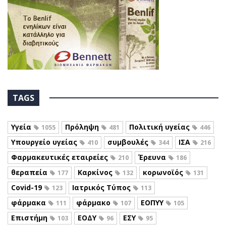
TAGS
Υγεία
Πρόληψη
Πολιτική υγείας
1055
481
446
Υπουργείο υγείας
συμβουλές
ΙΣΑ
410
344
216
Φαρμακευτικές εταιρείες
Έρευνα
210
186
θεραπεία
Καρκίνος
κορωνοϊός
177
132
131
Covid-19
Ιατρικός Τύπος
123
113
φάρμακα
φάρμακο
ΕΟΠΥΥ
111
107
105
Επιστήμη
ΕΟΔΥ
ΕΣΥ
103
96
95