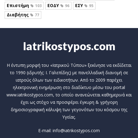
Επιστήμη
ΕΟΔΥ
ΕΣΥ
103
96
95
Διαβήτης
77
Iatrikostypos.com
Η έντυπη μορφή του «Ιατρικού Τύπου» ξεκίνησε να εκδίδεται
το 1990 (ιδρυτής: Ι. Γαλεπίδης) με πανελλαδική διανομή σε
ιατρούς όλων των ειδικοτήτων. Από το 2009 παρέχει
ηλεκτρονική ενημέρωση στο διαδίκτυο μέσω του portal
www.iatrikostypos.com, το οποίο ανανεώνεται καθημερινά και
έχει ως στόχο να προσφέρει έγκυρη & γρήγορη
δημοσιογραφική κάλυψη των γεγονότων του κόσμου της
Υγείας.
E-mail: info@iatrikostypos.com