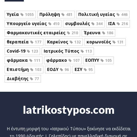
Υγεία
Πρόληψη
Πολιτική υγείας
1055
481
446
Υπουργείο υγείας
συμβουλές
ΙΣΑ
410
344
216
Φαρμακευτικές εταιρείες
Έρευνα
210
186
θεραπεία
Καρκίνος
κορωνοϊός
177
132
131
Covid-19
Ιατρικός Τύπος
123
113
φάρμακα
φάρμακο
ΕΟΠΥΥ
111
107
105
Επιστήμη
ΕΟΔΥ
ΕΣΥ
103
96
95
Διαβήτης
77
Iatrikostypos.com
Η έντυπη μορφή του «Ιατρικού Τύπου» ξεκίνησε να εκδίδεται
το 1990 (ιδρυτής: Ι. Γαλεπίδης) με πανελλαδική διανομή σε