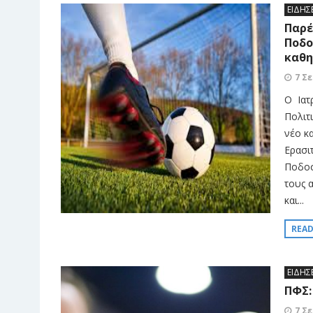
ΕΙΔΗΣ
Παρέ
Ποδο
καθη
7 Σ
Ο Ιατ
Πολιτ
νέο κ
Ερασι
Ποδοσ
τους 
και...
REA
ΕΙΔΗΣ
ΠΦΣ:
7 Σ