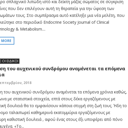
ερο σπλαχνικό λιπώδη ιστό και δείκτη μάζας σώματος σε σύγκριση
είνες που δεν επιλέγουν αυτή τη θεραπεία για την ύφεση των
ωμάτων τους. Στο συμπέρασμα αυτό κατέληξε μια νέα μελέτη, που
εύτηκε στο περιοδικό Endocrine Society Journal of Clinical
inology & Metabolism....
D MORE
Ε ΟΙ ΕΙΔΙΚΟΙ
ση του αυχενικού συνδρόμου αναμένεται τα επόμενα
ια
Σεπτεμβρίου, 2018
η του αυχενικού συνδρόμου αναμένεται τα επόμενα χρόνια καθώς,
να με στατιστικά στοιχεία, επτά στους δέκα εργαζόμενους με
τική δουλειά θα το εμφανίσουν κάποια στιγμή στη ζωή τους. Ήδη το
ομο ταλαιπωρεί καθημερινά εκατομμύρια εργαζόμενους με
ρη καθιστική δουλειά , αφού ένας στους έξι υποφέρει από πόνο
υχένα. «Το...