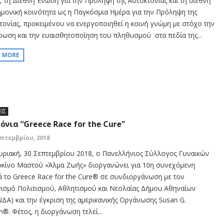
ς, τη Διεθνή Ένωση για την Πρόληψη της Αυτοκτονίας και τη διεθνή
ημονική κοινότητα ως η Παγκόσμια Ημέρα για την Πρόληψη της
τονίας, προκειμένου να ενεργοποιηθεί η κοινή γνώμη με στόχο την
ρωση και την ευαισθητοποίηση του πληθυσμού στα πεδία της...
D MORE
ΕΙΣ
ρόνια “Greece Race for the Cure”
επτεμβρίου, 2018
υριακή, 30 Σεπτεμβρίου 2018, ο Πανελλήνιος Σύλλογος Γυναικών
ρκίνο Μαστού «Άλμα Ζωής» διοργανώνει για 10η συνεχόμενη
ά το Greece Race for the Cure® σε συνδιοργάνωση με τον
ισμό Πολιτισμού, Αθλητισμού και Νεολαίας Δήμου Αθηναίων
ΔΑ) και την έγκριση της αμερικανικής Οργάνωσης Susan G.
®. Φέτος, η διοργάνωση τελεί...