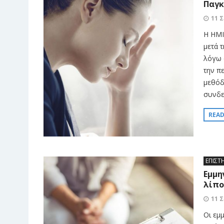
Παγκ
11 
Η ΗΜΙ
μετά 
λόγω 
την π
μεθόδ
συνδε
REA
ΕΠΙΣΤ
Εμμη
λίπο
11 
Οι εμ