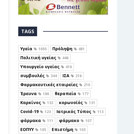
TAGS
Υγεία
Πρόληψη
1055
481
Πολιτική υγείας
446
Υπουργείο υγείας
410
συμβουλές
ΙΣΑ
344
216
Φαρμακευτικές εταιρείες
210
Έρευνα
θεραπεία
186
177
Καρκίνος
κορωνοϊός
132
131
Covid-19
Ιατρικός Τύπος
123
113
φάρμακα
φάρμακο
111
107
ΕΟΠΥΥ
Επιστήμη
105
103