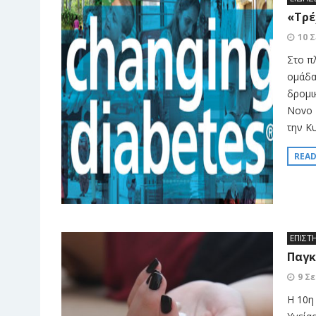
«Τρέ
10 
Στο πλ
ομάδα
δρομι
Novo 
την Κυ
REA
ΕΠΙΣΤ
Παγκ
9 Σ
H 10η