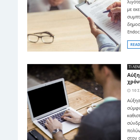
λιγότ
με εκ
συμπτ
δημοσι
Endocr
REA
ΤΙ ΛΕΝ
Αύξη
χρόν
10 
Αύξησ
σύμφω
καθισ
σύνδρ
πολύω
στον α