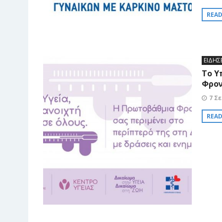
REA
ΕΙΔΗΣ
Tο Υ
Φρον
7 Σ
REA