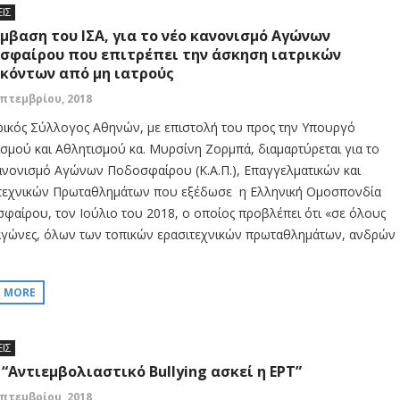
ΕΙΣ
μβαση του ΙΣΑ, για το νέο κανονισμό Αγώνων
σφαίρου που επιτρέπει την άσκηση ιατρικών
κόντων από μη ιατρούς
επτεμβρίου, 2018
ρικός Σύλλογος Αθηνών, με επιστολή του προς την Υπουργό
ισμού και Αθλητισμού κα. Μυρσίνη Ζορμπά, διαμαρτύρεται για το
ανονισμό Αγώνων Ποδοσφαίρου (Κ.Α.Π.), Επαγγελματικών και
τεχνικών Πρωταθλημάτων που εξέδωσε η Ελληνική Ομοσπονδία
φαίρου, τον Ιούλιο του 2018, ο οποίος προβλέπει ότι «σε όλους
αγώνες, όλων των τοπικών ερασιτεχνικών πρωταθλημάτων, ανδρών
D MORE
ΕΙΣ
 “Αντιεμβολιαστικό Bullying ασκεί η ΕΡΤ”
επτεμβρίου, 2018