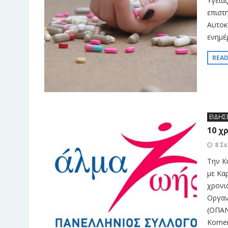
Υγεία
επιστ
Αυτοκ
ενημέ
REA
ΕΙΔΗΣ
10 χ
8 Σ
Την Κ
με Κα
χρονι
Οργαν
(ΟΠΑΝ
Komen