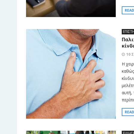
REA
ΕΠΙΣΤ
Παλι
κίνδ
10 
Η χει
καθώς
κίνδυ
μελέτη
αυτή,
περίπ
REA
ΕΙΔΗΣ