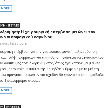
D MORE
ΗΜΗ - ΕΡΕΥΝΕΣ
νδρόμηση: Η χειρουργική επέμβαση μειώνει τον
υνο οισοφαγικού καρκίνου
Σεπτεμβρίου, 2018
ρουργική επέμβαση για την γαστροοισοφαγική παλινδρόμηση,
 και η λήψη φαρμάκων για την πάθηση, φαίνεται να μειώνουν τον
νο ανάπτυξης αδενοκαρκινώματος, όπως έχει καταδείξει μια νέα
 του Karolinska Institutet της Σουηδίας. Σύμφωνα με τη μελέτη
 που πραγματοποιούνταν για σχεδόν 50 χρόνια και συμπεριέλαβε
ου 1 εκατομμύριο άτομα...
D MORE
ΕΙΣ
ΕΠΙΧΕΙΡΕΙΝ