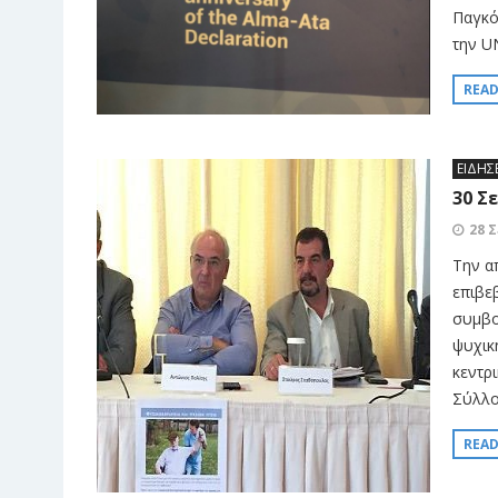
Παγκό
την UN
REA
ΕΙΔΗΣ
30 Σ
28 
Την α
επιβε
συμβο
ψυχικ
κεντρ
Σύλλο
REA