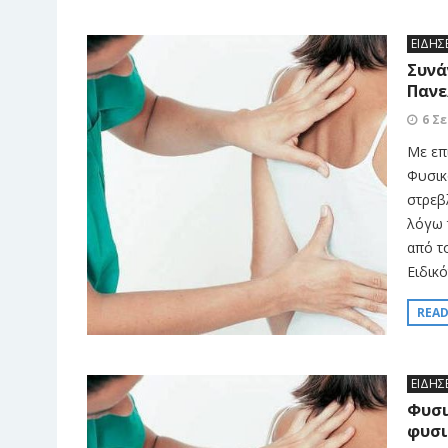
ΕΙΔΗΣ
Συνά
Πανε
6 Σ
Με επ
Φυσικ
στρεβ
λόγω 
από τ
Ειδικό
REA
ΕΙΔΗΣ
Φυσι
φυσι