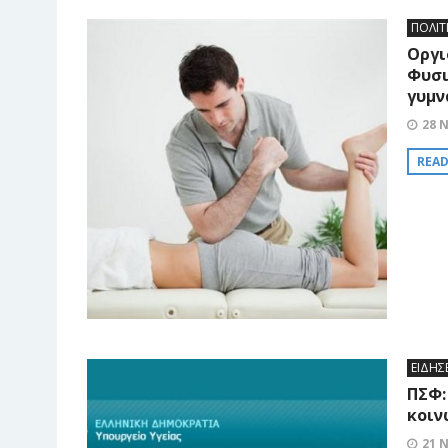
ΠΟΛΙΤ
Οργι
Φυσι
γυμν
28 
REA
ΕΙΔΗΣ
ΠΣΦ:
κοιν
21 