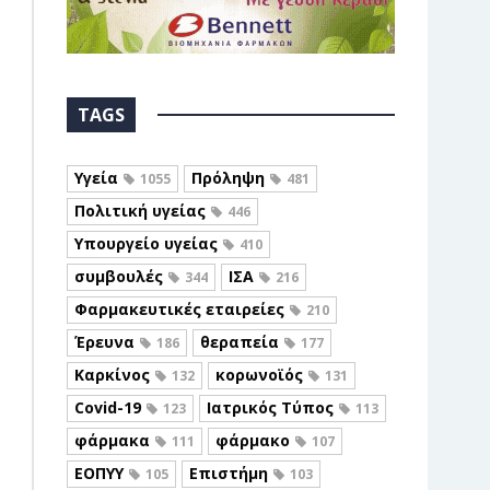
TAGS
Υγεία
Πρόληψη
1055
481
Πολιτική υγείας
446
Υπουργείο υγείας
410
συμβουλές
ΙΣΑ
344
216
Φαρμακευτικές εταιρείες
210
Έρευνα
θεραπεία
186
177
Καρκίνος
κορωνοϊός
132
131
Covid-19
Ιατρικός Τύπος
123
113
φάρμακα
φάρμακο
111
107
ΕΟΠΥΥ
Επιστήμη
105
103