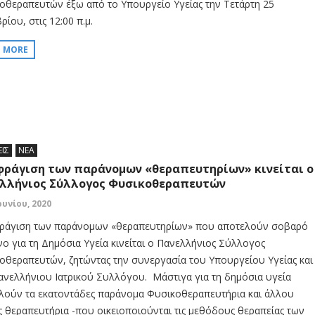
οθεραπευτών έξω από το Υπουργείο Υγείας την Τετάρτη 25
ίου, στις 12:00 π.μ.
D MORE
ΕΙΣ
ΝΕΑ
φράγιση των παράνομων «θεραπευτηρίων» κινείται ο
λλήνιος Σύλλογος Φυσικοθεραπευτών
ουνίου, 2020
ράγιση των παράνομων «θεραπευτηρίων» που αποτελούν σοβαρό
νο για τη Δημόσια Υγεία κινείται ο Πανελλήνιος Σύλλογος
οθεραπευτών, ζητώντας την συνεργασία του Υπουργείου Υγείας και
ανελλήνιου Ιατρικού Συλλόγου. Μάστιγα για τη δημόσια υγεία
λούν τα εκατοντάδες παράνομα Φυσικοθεραπευτήρια και άλλου
ς θεραπευτήρια -που οικειοποιούνται τις μεθόδους θεραπείας των