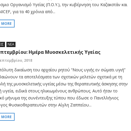
σμιο Οργανισμό Υγείας (Π.Ο.Υ.), την κυβέρνηση του Καζακστάν και
ICEF, για τα 40 χρόνια από...
D MORE
ΕΙΣ
ΝΕΑ
επτεμβρίου: Ημέρα Μυοσκελετικής Υγείας
Σεπτεμβρίου, 2018
πόλυτη δικαίωση του αρχαίου ρητού “Νους υγιής εν σώματι υγιή”
βαιώνουν τα αποτελέσματα των σχετικών μελετών σχετικά με τη
λή της μυοσκελετικής υγείας μέσω της θεραπευτικής άσκησης στην
ή υγεία, ειδικά στους ηλικιωμένους ανθρώπους. Αυτό ήταν το
ικό μήνυμα της συνέντευξης τύπου που έδωσε ο Πανελλήνιος
γος Φυσικοθεραπευτών στην Αίγλη Ζαππείου...
D MORE