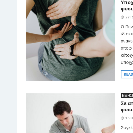
Υποχ
φυσι
27 
Ο Παν
ιδιοκ
ανανε
αποφ Α
κάτοχ
υποχρ
REA
ΕΙΔΗΣ
Σε α
φυσι
16 
Συγκέ