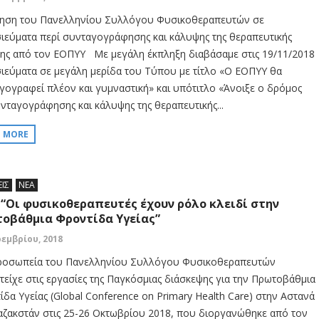
ηση του Πανελληνίου Συλλόγου Φυσικοθεραπευτών σε
ιεύματα περί συνταγογράφησης και κάλυψης της θεραπευτικής
ης από τον ΕΟΠΥΥ Με μεγάλη έκπληξη διαβάσαμε στις 19/11/2018
ιεύματα σε μεγάλη μερίδα του Τύπου με τίτλο «Ο ΕΟΠΥΥ θα
γογραφεί πλέον και γυμναστική» και υπότιτλο «Άνοιξε ο δρόμος
υνταγογράφησης και κάλυψης της θεραπευτικής...
D MORE
ΕΙΣ
ΝΕΑ
 “Οι φυσικοθεραπευτές έχουν ρόλο κλειδί στην
οβάθμια Φροντίδα Υγείας”
οεμβρίου, 2018
ροσωπεία του Πανελληνίου Συλλόγου Φυσικοθεραπευτών
τείχε στις εργασίες της Παγκόσμιας διάσκεψης για την Πρωτοβάθμια
ίδα Υγείας (Global Conference on Primary Health Care) στην Αστανά
αζακστάν στις 25-26 Οκτωβρίου 2018, που διοργανώθηκε από τον