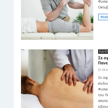
Φυσικ
Οκτωβρ
REA
ΕΙΔΗΣ
Σε σ
Πανε
23 Ι
Σε σφ
κίνδυ
Φυσικ
του Π
αποτε
είδου