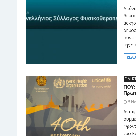
Απάντ
δημοσ
άσκησ
δημοσ
συντα
της σ
REA
ΕΙΔΗΣ
ΠΟΥ:
Πρωτ
5 Ν
Αντιπ
συμμε
Φροντ
του Κ