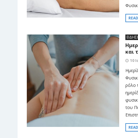
Φυσικ
REA
ΕΙΔΗΣ
Ημερ
και 
10 
Ημερί
Φυσικ
ρόλο 
ημερί
φυσικ
του Π
Επιστη
REA