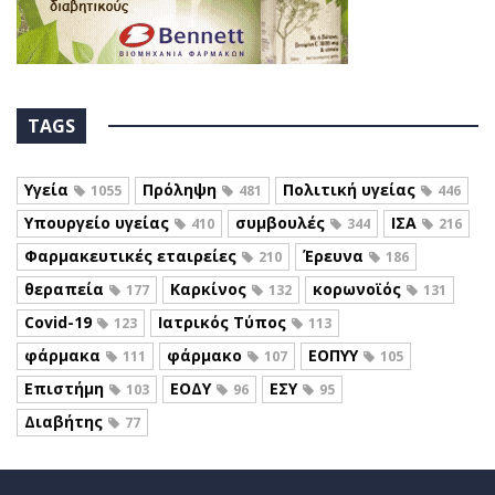
TAGS
Υγεία
Πρόληψη
Πολιτική υγείας
1055
481
446
Υπουργείο υγείας
συμβουλές
ΙΣΑ
410
344
216
Φαρμακευτικές εταιρείες
Έρευνα
210
186
θεραπεία
Καρκίνος
κορωνοϊός
177
132
131
Covid-19
Ιατρικός Τύπος
123
113
φάρμακα
φάρμακο
ΕΟΠΥΥ
111
107
105
Επιστήμη
ΕΟΔΥ
ΕΣΥ
103
96
95
Διαβήτης
77